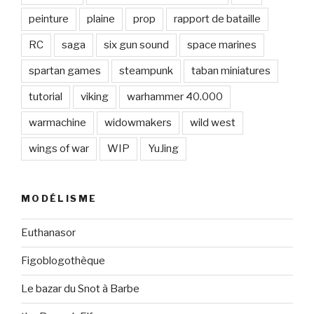
peinture
plaine
prop
rapport de bataille
RC
saga
six gun sound
space marines
spartan games
steampunk
taban miniatures
tutorial
viking
warhammer 40.000
warmachine
widowmakers
wild west
wings of war
WIP
YuJing
MODÉLISME
Euthanasor
Figoblogothèque
Le bazar du Snot à Barbe