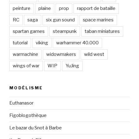
peinture
plaine
prop
rapport de bataille
RC
saga
six gun sound
space marines
spartan games
steampunk
taban miniatures
tutorial
viking
warhammer 40.000
warmachine
widowmakers
wild west
wings of war
WIP
YuJing
MODÉLISME
Euthanasor
Figoblogothèque
Le bazar du Snot à Barbe