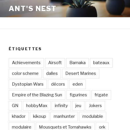
Aller
ANT'S NEST
au
contenu
principal
ÉTIQUETTES
Achievements
Airsoft
Bamaka
bateaux
color scheme
dalles
Desert Marines
Dystopian Wars
décors
eden
Empire of the Blazing Sun
figurines
frigate
GN
hobbyMax
infinity
jeu
Jokers
khador
kikoup
manhunter
modulable
modulaire
Mousquets et Tomahawks
ork