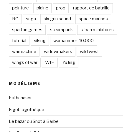
peinture
plaine
prop
rapport de bataille
RC
saga
six gun sound
space marines
spartan games
steampunk
taban miniatures
tutorial
viking
warhammer 40.000
warmachine
widowmakers
wild west
wings of war
WIP
YuJing
MODÉLISME
Euthanasor
Figoblogothèque
Le bazar du Snot à Barbe