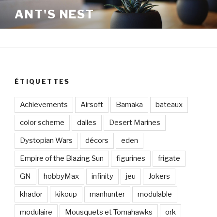
Aller
ANT'S NEST
au
contenu
principal
ÉTIQUETTES
Achievements
Airsoft
Bamaka
bateaux
color scheme
dalles
Desert Marines
Dystopian Wars
décors
eden
Empire of the Blazing Sun
figurines
frigate
GN
hobbyMax
infinity
jeu
Jokers
khador
kikoup
manhunter
modulable
modulaire
Mousquets et Tomahawks
ork