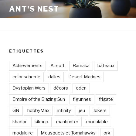
Aller
ANT'S NEST
au
contenu
principal
ÉTIQUETTES
Achievements
Airsoft
Bamaka
bateaux
color scheme
dalles
Desert Marines
Dystopian Wars
décors
eden
Empire of the Blazing Sun
figurines
frigate
GN
hobbyMax
infinity
jeu
Jokers
khador
kikoup
manhunter
modulable
modulaire
Mousquets et Tomahawks
ork