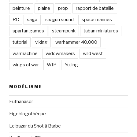
peinture
plaine
prop
rapport de bataille
RC
saga
six gun sound
space marines
spartan games
steampunk
taban miniatures
tutorial
viking
warhammer 40.000
warmachine
widowmakers
wild west
wings of war
WIP
YuJing
MODÉLISME
Euthanasor
Figoblogothèque
Le bazar du Snot à Barbe