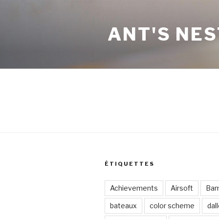
Aller
au
ANT'S NES
contenu
principal
ÉTIQUETTES
Achievements
Airsoft
Ba
bateaux
color scheme
dal