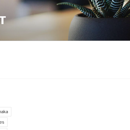
T
maka
les