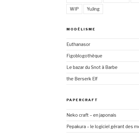
WIP
YuJing
MODÉLISME
Euthanasor
Figoblogothèque
Le bazar du Snot à Barbe
the Berserk Elf
PAPERCRAFT
Neko craft – en japonais
Pepakura – le logiciel gérant des 