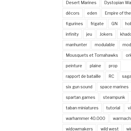
Desert Marines
Dystopian Wa
décors
eden
Empire of the
figurines
frigate
GN
ho
infinity
jeu
Jokers
khad
manhunter
modulable
mod
Mousquets et Tomahawks
or
peinture
plaine
prop
rapport de bataille
RC
sag
six gun sound
space marines
spartan games
steampunk
taban miniatures
tutorial
v
warhammer 40.000
warmach
widowmakers
wild west
wi