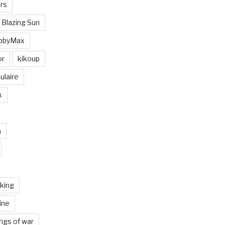
rs
 Blazing Sun
bbyMax
or
kikoup
ulaire
k
a
iking
ine
ngs of war