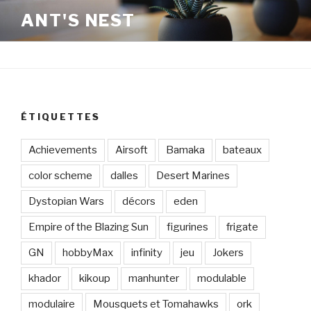
Aller
ANT'S NEST
au
contenu
principal
ÉTIQUETTES
Achievements
Airsoft
Bamaka
bateaux
color scheme
dalles
Desert Marines
Dystopian Wars
décors
eden
Empire of the Blazing Sun
figurines
frigate
GN
hobbyMax
infinity
jeu
Jokers
khador
kikoup
manhunter
modulable
modulaire
Mousquets et Tomahawks
ork