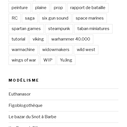
peinture
plaine
prop
rapport de bataille
RC
saga
six gun sound
space marines
spartan games
steampunk
taban miniatures
tutorial
viking
warhammer 40.000
warmachine
widowmakers
wild west
wings of war
WIP
YuJing
MODÉLISME
Euthanasor
Figoblogothèque
Le bazar du Snot à Barbe