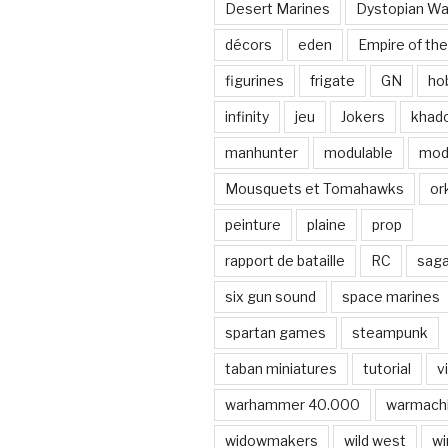
Desert Marines
Dystopian Wa
décors
eden
Empire of the
figurines
frigate
GN
ho
infinity
jeu
Jokers
khad
manhunter
modulable
mod
Mousquets et Tomahawks
or
peinture
plaine
prop
rapport de bataille
RC
sag
six gun sound
space marines
spartan games
steampunk
taban miniatures
tutorial
v
warhammer 40.000
warmach
widowmakers
wild west
wi