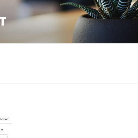
T
maka
les