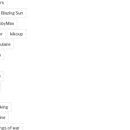
rs
 Blazing Sun
bbyMax
or
kikoup
ulaire
k
a
iking
ine
ngs of war