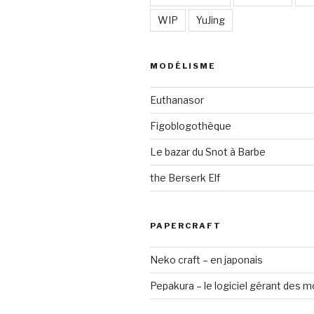
WIP
YuJing
MODÉLISME
Euthanasor
Figoblogothèque
Le bazar du Snot à Barbe
the Berserk Elf
PAPERCRAFT
Neko craft – en japonais
Pepakura – le logiciel gérant des 