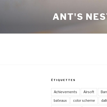
Aller
au
ANT'S NES
contenu
principal
ÉTIQUETTES
Achievements
Airsoft
Ba
bateaux
color scheme
dal