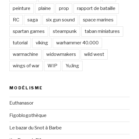
peinture
plaine
prop
rapport de bataille
RC
saga
six gun sound
space marines
spartan games
steampunk
taban miniatures
tutorial
viking
warhammer 40.000
warmachine
widowmakers
wild west
wings of war
WIP
YuJing
MODÉLISME
Euthanasor
Figoblogothèque
Le bazar du Snot à Barbe