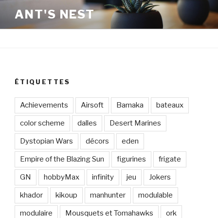
Aller
ANT'S NEST
au
contenu
principal
ÉTIQUETTES
Achievements
Airsoft
Bamaka
bateaux
color scheme
dalles
Desert Marines
Dystopian Wars
décors
eden
Empire of the Blazing Sun
figurines
frigate
GN
hobbyMax
infinity
jeu
Jokers
khador
kikoup
manhunter
modulable
modulaire
Mousquets et Tomahawks
ork