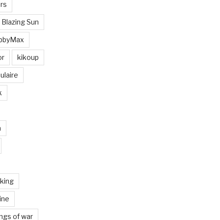
rs
 Blazing Sun
bbyMax
or
kikoup
ulaire
k
a
iking
ine
ngs of war