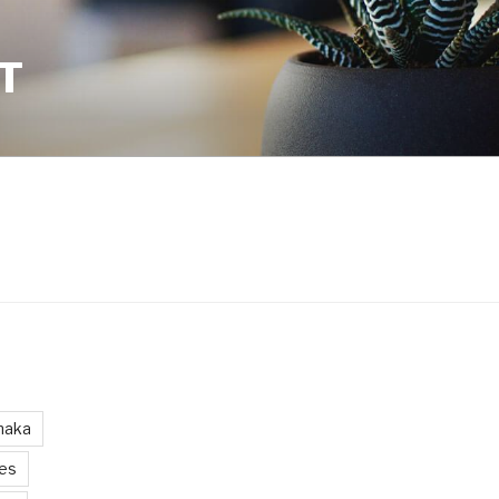
T
maka
les