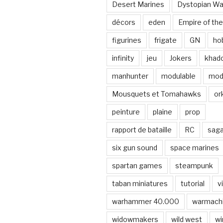
Desert Marines
Dystopian Wa
décors
eden
Empire of the
figurines
frigate
GN
ho
infinity
jeu
Jokers
khad
manhunter
modulable
mod
Mousquets et Tomahawks
or
peinture
plaine
prop
rapport de bataille
RC
sag
six gun sound
space marines
spartan games
steampunk
taban miniatures
tutorial
v
warhammer 40.000
warmach
widowmakers
wild west
wi