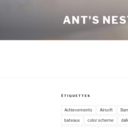
Aller
au
ANT'S NES
contenu
principal
ÉTIQUETTES
Achievements
Airsoft
Ba
bateaux
color scheme
dal