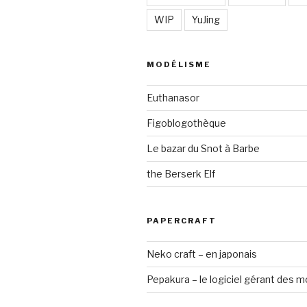
WIP
YuJing
MODÉLISME
Euthanasor
Figoblogothèque
Le bazar du Snot à Barbe
the Berserk Elf
PAPERCRAFT
Neko craft – en japonais
Pepakura – le logiciel gérant des 