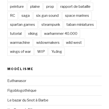
peinture
plaine
prop
rapport de bataille
RC
saga
six gun sound
space marines
spartan games
steampunk
taban miniatures
tutorial
viking
warhammer 40.000
warmachine
widowmakers
wild west
wings of war
WIP
YuJing
MODÉLISME
Euthanasor
Figoblogothèque
Le bazar du Snot à Barbe