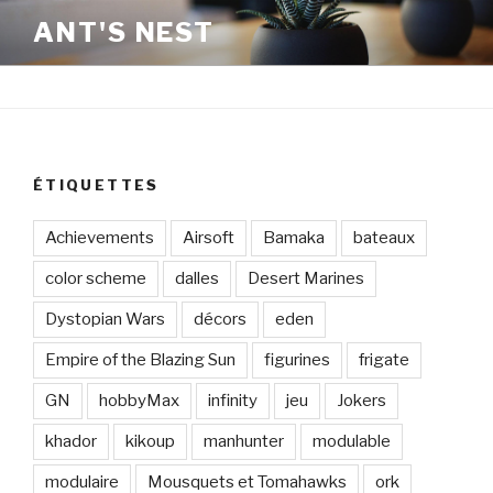
Aller
ANT'S NEST
au
contenu
principal
ÉTIQUETTES
Achievements
Airsoft
Bamaka
bateaux
color scheme
dalles
Desert Marines
Dystopian Wars
décors
eden
Empire of the Blazing Sun
figurines
frigate
GN
hobbyMax
infinity
jeu
Jokers
khador
kikoup
manhunter
modulable
modulaire
Mousquets et Tomahawks
ork